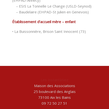
(EHPAD-Annecy)
– ESIS La Tonnelle Le Change (USLD-Seynod)
– Baudelaire (EHPAD-St Julien en Genevois)
Établissement d’accueil mère – enfant
• La Buissonnière, Brison Saint Innocent (73)
Les
Instant
à
Nez
Maison des Associations
25 boulevard des Anglais
73100 Aix les Bains
09 72 50 27 51